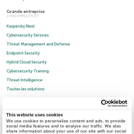
Grande entreprise
1 000 EMPLOYS ET
Kaspersky Next
Cybersecurity Services
Threat Management and Defense
Endpoint Security
Hybrid Cloud Security
Cybersecurity Training
Threat Intelligence
Toutes les solutions
© 2026 AO Kaspersky Lab. Tous droits réservés.
Politique de confidentialité
Politique anticorruption
Contrat de licence grand public
This website uses cookies
Contrat de licence entreprises
Cookies
We use cookies to personalise content and ads, to provide
social media features and to analyse our traffic. We also
share information about your use of our site with our social
Nous contacter
À propos
Partenaires
Blog
Communiqués de presse