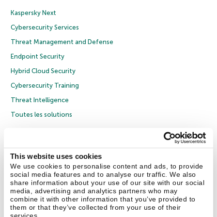
Kaspersky Next
Cybersecurity Services
Threat Management and Defense
Endpoint Security
Hybrid Cloud Security
Cybersecurity Training
Threat Intelligence
Toutes les solutions
© 2026 AO Kaspersky Lab. Tous droits réservés.
Politique de confidentialité
Politique anticorruption
Contrat de licence grand public
This website uses cookies
Contrat de licence entreprises
Cookies
We use cookies to personalise content and ads, to provide
social media features and to analyse our traffic. We also
share information about your use of our site with our social
Nous contacter
À propos
Partenaires
Blog
Communiqués de presse
media, advertising and analytics partners who may
combine it with other information that you’ve provided to
them or that they’ve collected from your use of their
Securelist
Eugene Personal Blog
Encyclopédie de Kaspersky
services.