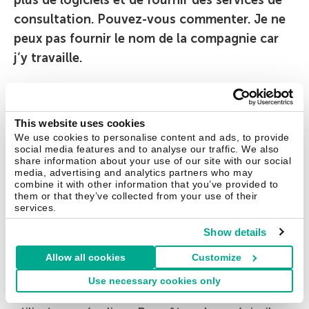
consultation. Pouvez-vous commenter. Je ne
peux pas fournir le nom de la compagnie car
j’y travaille.
Alex Gostev :
Je vous recommande de changer
d’employeur. Si votre direction est dans cet
This website uses cookies
état d’esprit, vous ne pouvez pas savoir ce qui
We use cookies to personalise content and ads, to provide
viendra ensuite.
social media features and to analyse our traffic. We also
share information about your use of our site with our social
media, advertising and analytics partners who may
Comment le cyber-crime évolue –t-il
combine it with other information that you’ve provided to
them or that they’ve collected from your use of their
aujourd’hui ? A quels nouveaux types de
services.
menaces les utilisateurs réguliers doivent-ils
Show details
s’attendre?
Allow all cookies
Customize
Alex Gostev :
Auparavant, 90% des incidents liés
Use necessary cookies only
à la sécurité qui étaient enregistrés ciblaient les