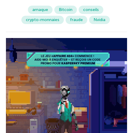
arnaque
Bitcoin
conseils
crypto-monnaies
fraude
Nvidia