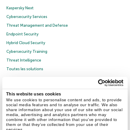
Kaspersky Next
Cybersecurity Services
Threat Management and Defense
Endpoint Security
Hybrid Cloud Security
Cybersecurity Training
Threat Intelligence
Toutes les solutions
© 2026 AO Kaspersky Lab. Tous droits réservés.
Politique de confidentialité
Politique anticorruption
Contrat de licence grand public
This website uses cookies
Contrat de licence entreprises
Cookies
We use cookies to personalise content and ads, to provide
social media features and to analyse our traffic. We also
share information about your use of our site with our social
Nous contacter
À propos
Partenaires
Blog
Communiqués de presse
media, advertising and analytics partners who may
combine it with other information that you’ve provided to
them or that they’ve collected from your use of their
Securelist
Eugene Personal Blog
Encyclopédie de Kaspersky
services.