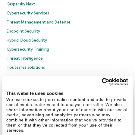
Kaspersky Next
Cybersecurity Services
Threat Management and Defense
Endpoint Security
Hybrid Cloud Security
Cybersecurity Training
Threat Intelligence
Toutes les solutions
© 2026 AO Kaspersky Lab. Tous droits réservés.
Politique de confidentialité
Politique anticorruption
Contrat de licence grand public
This website uses cookies
Contrat de licence entreprises
Cookies
We use cookies to personalise content and ads, to provide
social media features and to analyse our traffic. We also
share information about your use of our site with our social
Nous contacter
À propos
Partenaires
Blog
Communiqués de presse
media, advertising and analytics partners who may
combine it with other information that you’ve provided to
them or that they’ve collected from your use of their
Securelist
Eugene Personal Blog
Encyclopédie de Kaspersky
services.