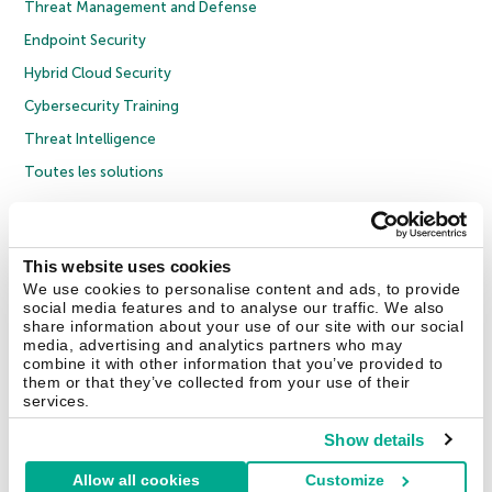
Threat Management and Defense
Endpoint Security
Hybrid Cloud Security
Cybersecurity Training
Threat Intelligence
Toutes les solutions
© 2026 AO Kaspersky Lab. Tous droits réservés.
Politique de confidentialité
Politique anticorruption
Contrat de licence grand public
This website uses cookies
Contrat de licence entreprises
Cookies
We use cookies to personalise content and ads, to provide
social media features and to analyse our traffic. We also
share information about your use of our site with our social
Nous contacter
À propos
Partenaires
Blog
Communiqués de presse
media, advertising and analytics partners who may
combine it with other information that you’ve provided to
them or that they’ve collected from your use of their
Securelist
Eugene Personal Blog
Encyclopédie de Kaspersky
services.
Show details
Allow all cookies
Customize