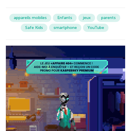
appareils mobiles
Enfants
jeux
parents
Safe Kids
smartphone
YouTube