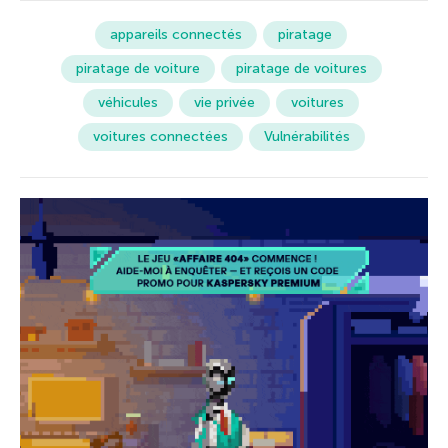
appareils connectés
piratage
piratage de voiture
piratage de voitures
véhicules
vie privée
voitures
voitures connectées
Vulnérabilités