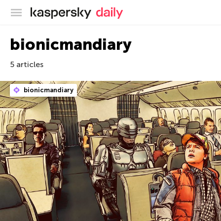
Blog officiel de Kaspersky
bionicmandiary
5 articles
bionicmandiary