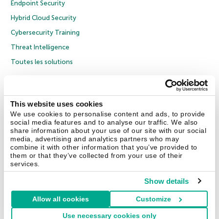
Endpoint Security
Hybrid Cloud Security
Cybersecurity Training
Threat Intelligence
Toutes les solutions
© 2026 AO Kaspersky Lab. Tous droits réservés.
Politique de confidentialité
Politique anticorruption
Contrat de licence grand public
This website uses cookies
Contrat de licence entreprises
Cookies
We use cookies to personalise content and ads, to provide
social media features and to analyse our traffic. We also
share information about your use of our site with our social
Nous contacter
À propos
Partenaires
Blog
Communiqués de presse
media, advertising and analytics partners who may
combine it with other information that you’ve provided to
them or that they’ve collected from your use of their
Securelist
Eugene Personal Blog
Encyclopédie de Kaspersky
services.
Show details
Allow all cookies
Customize
France & Suisse
Use necessary cookies only