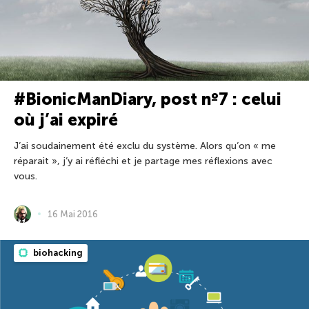
#BionicManDiary, post nº7 : celui
où j’ai expiré
J’ai soudainement été exclu du système. Alors qu’on « me
réparait », j’y ai réfléchi et je partage mes réflexions avec
vous.
16 Mai 2016
biohacking