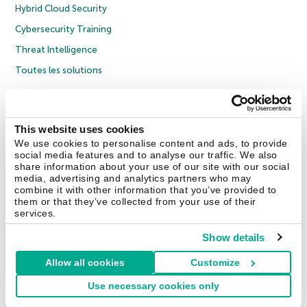
Hybrid Cloud Security
Cybersecurity Training
Threat Intelligence
Toutes les solutions
© 2026 AO Kaspersky Lab. Tous droits réservés.
Politique de confidentialité
Politique anticorruption
Contrat de licence grand public
This website uses cookies
Contrat de licence entreprises
Cookies
We use cookies to personalise content and ads, to provide
social media features and to analyse our traffic. We also
share information about your use of our site with our social
Nous contacter
À propos
Partenaires
Blog
Communiqués de presse
media, advertising and analytics partners who may
combine it with other information that you’ve provided to
them or that they’ve collected from your use of their
Securelist
Eugene Personal Blog
Encyclopédie de Kaspersky
services.
Show details
Allow all cookies
Customize
France & Suisse
Use necessary cookies only