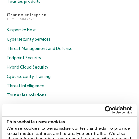
Tous les produits
Grande entreprise
1 000 EMPLOYS ET
Kaspersky Next
Cybersecurity Services
Threat Management and Defense
Endpoint Security
Hybrid Cloud Security
Cybersecurity Training
Threat Intelligence
Toutes les solutions
© 2026 AO Kaspersky Lab. Tous droits réservés.
Politique de confidentialité
Politique anticorruption
Contrat de licence grand public
This website uses cookies
Contrat de licence entreprises
Cookies
We use cookies to personalise content and ads, to provide
social media features and to analyse our traffic. We also
share information about your use of our site with our social