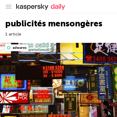
Blog officiel de Kaspersky
publicités mensongères
1 article
adwares