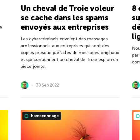
Un cheval de Troie voleur
8 
se cache dans les spams
s
envoyés aux entreprises
dé
a
li
Les cybercriminels envoient des messages
professionnels aux entreprises qui sont des
Nou
copies presque parfaites de messages originaux
par
et qui contiennent un cheval de Troie espion en
com
pièce jointe.
30 Sep 2022
hameçonnage