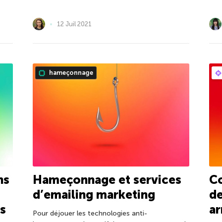
12 Juil 2021
hameçonnage
ns
Hameçonnage et services
Co
d’emailing marketing
de
s
a
Pour déjouer les technologies anti-