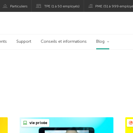
Particuliers
TPE (1 à 50 employés)
PME (51 à 999 employé
persky
ents
Support
Conseils et informations
Blog
vie privée