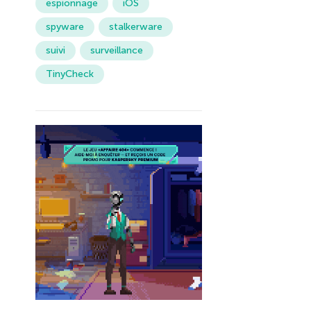
espionnage
iOS
spyware
stalkerware
suivi
surveillance
TinyCheck