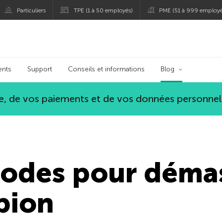
Particuliers
TPE (1 à 50 employés)
PME (51 à 999 employé
persky
ents
Support
Conseils et informations
Blog
, de vos paiements et de vos données personnel
hodes pour déma
spion