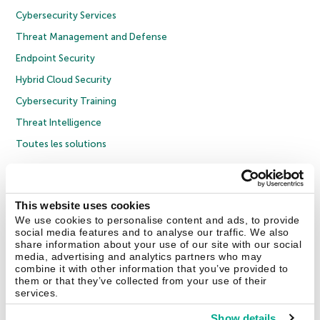
Cybersecurity Services
Threat Management and Defense
Endpoint Security
Hybrid Cloud Security
Cybersecurity Training
Threat Intelligence
Toutes les solutions
© 2026 AO Kaspersky Lab. Tous droits réservés.
Politique de confidentialité
Politique anticorruption
Contrat de licence grand public
This website uses cookies
Contrat de licence entreprises
Cookies
We use cookies to personalise content and ads, to provide
social media features and to analyse our traffic. We also
share information about your use of our site with our social
Nous contacter
À propos
Partenaires
Blog
Communiqués de presse
media, advertising and analytics partners who may
combine it with other information that you’ve provided to
them or that they’ve collected from your use of their
Securelist
Eugene Personal Blog
Encyclopédie de Kaspersky
services.
Show details