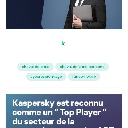
cheval de troie
cheval de troie bancaire
cyberespionnage
ransomware