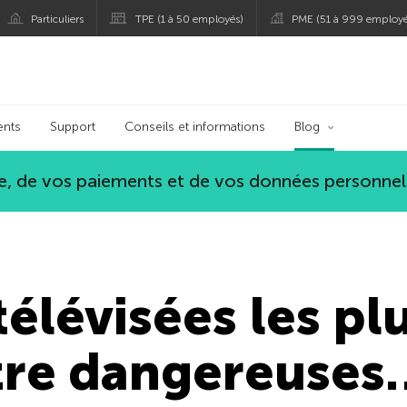
Particuliers
TPE (1 à 50 employés)
PME (51 à 999 employé
persky
ents
Support
Conseils et informations
Blog
, de vos paiements et de vos données personnel
télévisées les pl
tre dangereuses