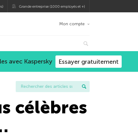
s)
Grande entreprise (1000 employés et +)
Mon compte
les avec Kaspersky
Essayer gratuitement
us célèbres
…