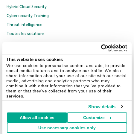
Hybrid Cloud Security
Cybersecurity Training
Threat Intelligence
Toutes les solutions
© 2026 AO Kaspersky Lab. Tous droits réservés.
Politique de confidentialité
Politique anticorruption
Contrat de licence grand public
This website uses cookies
Contrat de licence entreprises
Cookies
We use cookies to personalise content and ads, to provide
social media features and to analyse our traffic. We also
share information about your use of our site with our social
Nous contacter
À propos
Partenaires
Blog
Communiqués de presse
media, advertising and analytics partners who may
combine it with other information that you’ve provided to
them or that they’ve collected from your use of their
Securelist
Eugene Personal Blog
Encyclopédie de Kaspersky
services.
Show details
Allow all cookies
Customize
France & Suisse
Use necessary cookies only