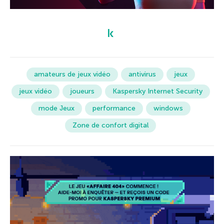
amateurs de jeux vidéo
antivirus
jeux
jeux vidéo
joueurs
Kaspersky Internet Security
mode Jeux
performance
windows
Zone de confort digital