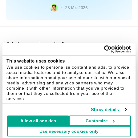
25 Mai 2026
Solutions pour les particuliers
Kaspersky Standard
This website uses cookies
We use cookies to personalise content and ads, to provide
Kaspersky Plus
social media features and to analyse our traffic. We also
Kaspersky Premium
share information about your use of our site with our social
media, advertising and analytics partners who may
Toutes les solutions
combine it with other information that you’ve provided to
them or that they’ve collected from your use of their
services.
TPE
1 50 EMPLOYS
Show details
Kaspersky Small Office Security
Allow all cookies
Customize
Kaspersky Endpoint Security Cloud
Use necessary cookies only
Tous les produits