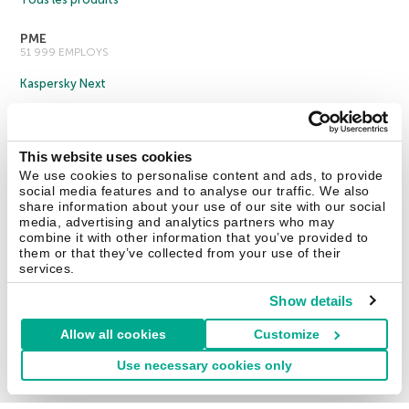
PME
51 999 EMPLOYS
Kaspersky Next
Kaspersky Endpoint Security Cloud
Kaspersky Endpoint Security for Business Select
This website uses cookies
Kaspersky Endpoint Security for Business Advanced
We use cookies to personalise content and ads, to provide
social media features and to analyse our traffic. We also
Tous les produits
share information about your use of our site with our social
media, advertising and analytics partners who may
Grande entreprise
combine it with other information that you’ve provided to
1 000 EMPLOYS ET
them or that they’ve collected from your use of their
services.
Kaspersky Next
Show details
Cybersecurity Services
Threat Management and Defense
Allow all cookies
Customize
Endpoint Security
Use necessary cookies only
Hybrid Cloud Security