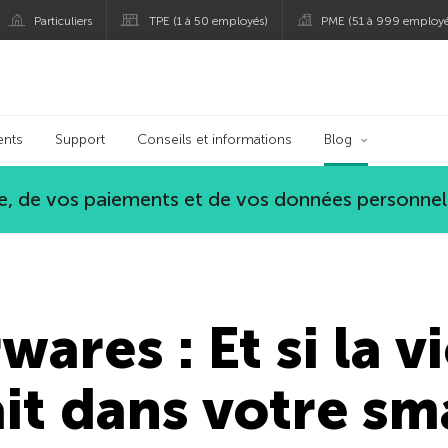
Particuliers
TPE (1 à 50 employés)
PME (51 à 999 employé
persky
ents
Support
Conseils et informations
Blog
, de vos paiements et de vos données personnel
wares : Et si la 
t dans votre sm