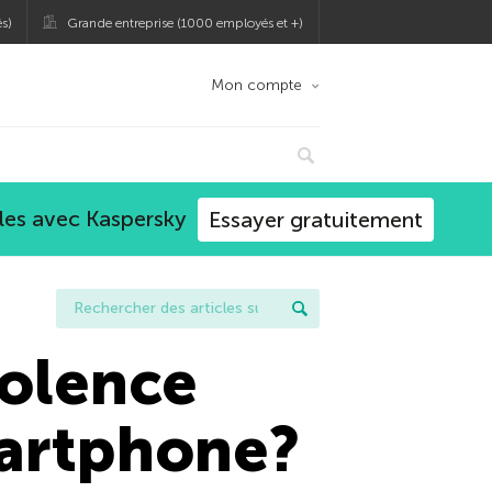
s)
Grande entreprise (1000 employés et +)
Mon compte
les avec Kaspersky
Essayer gratuitement
violence
artphone?