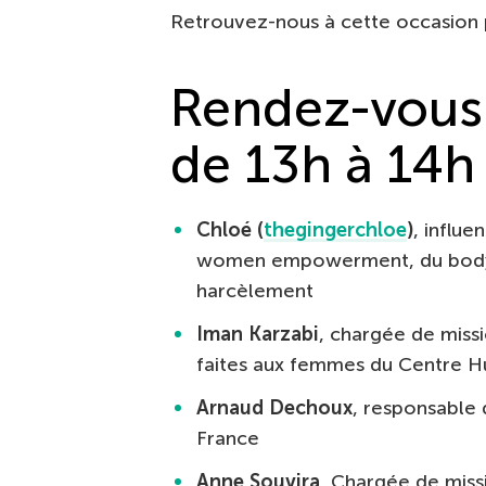
Retrouvez-nous à cette occasion p
Rendez-vous
de 13h à 14h 
Chloé (
thegingerchloe
)
, influ
women empowerment, du body p
harcèlement
Iman Karzabi
, chargée de missi
faites aux femmes du Centre H
Arnaud Dechoux
, responsable 
France
Anne Souvira
, Chargée de missi