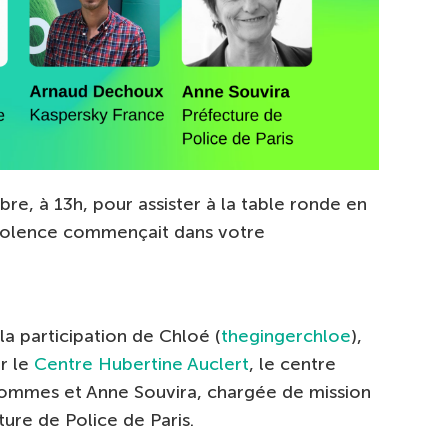
re, à 13h, pour assister à la table ronde en
a violence commençait dans votre
 participation de Chloé (
thegingerchloe
),
r le
Centre Hubertine Auclert
, le centre
-hommes et Anne Souvira, chargée de mission
ture de Police de Paris.