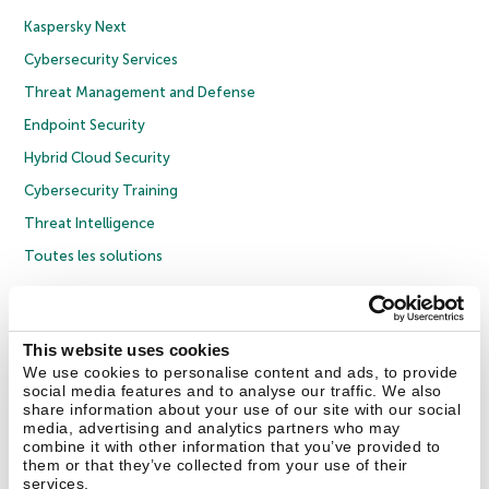
Kaspersky Next
Cybersecurity Services
Threat Management and Defense
Endpoint Security
Hybrid Cloud Security
Cybersecurity Training
Threat Intelligence
Toutes les solutions
© 2026 AO Kaspersky Lab. Tous droits réservés.
Politique de confidentialité
Politique anticorruption
Contrat de licence grand public
This website uses cookies
Contrat de licence entreprises
Cookies
We use cookies to personalise content and ads, to provide
social media features and to analyse our traffic. We also
share information about your use of our site with our social
Nous contacter
À propos
Partenaires
Blog
Communiqués de presse
media, advertising and analytics partners who may
combine it with other information that you’ve provided to
them or that they’ve collected from your use of their
Securelist
Eugene Personal Blog
Encyclopédie de Kaspersky
services.