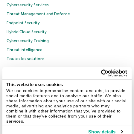
Cybersecurity Services
Threat Management and Defense
Endpoint Security
Hybrid Cloud Security
Cybersecurity Training
Threat Intelligence
Toutes les solutions
© 2026 AO Kaspersky Lab. Tous droits réservés.
Politique de confidentialité
Politique anticorruption
Contrat de licence grand public
This website uses cookies
Contrat de licence entreprises
Cookies
We use cookies to personalise content and ads, to provide
social media features and to analyse our traffic. We also
share information about your use of our site with our social
Nous contacter
À propos
Partenaires
Blog
Communiqués de presse
media, advertising and analytics partners who may
combine it with other information that you’ve provided to
them or that they’ve collected from your use of their
Securelist
Eugene Personal Blog
Encyclopédie de Kaspersky
services.
Show details