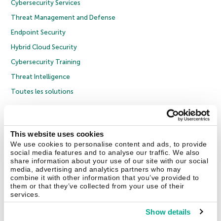
Cybersecurity Services
Threat Management and Defense
Endpoint Security
Hybrid Cloud Security
Cybersecurity Training
Threat Intelligence
Toutes les solutions
© 2026 AO Kaspersky Lab. Tous droits réservés.
Politique de confidentialité
Politique anticorruption
Contrat de licence grand public
This website uses cookies
Contrat de licence entreprises
Cookies
We use cookies to personalise content and ads, to provide
social media features and to analyse our traffic. We also
share information about your use of our site with our social
Nous contacter
À propos
Partenaires
Blog
Communiqués de presse
media, advertising and analytics partners who may
combine it with other information that you’ve provided to
them or that they’ve collected from your use of their
Securelist
Eugene Personal Blog
Encyclopédie de Kaspersky
services.
Show details