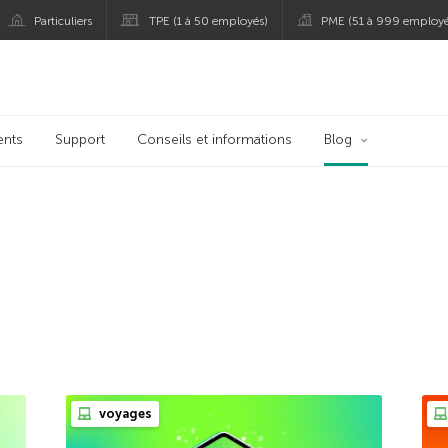
Particuliers
TPE (1 à 50 employés)
PME (51 à 999 employé
persky
ents
Support
Conseils et informations
Blog
voyages