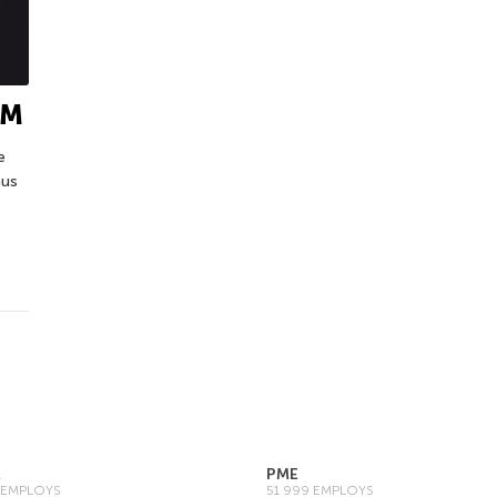
IM
e
nus
E
PME
0 EMPLOYS
51 999 EMPLOYS