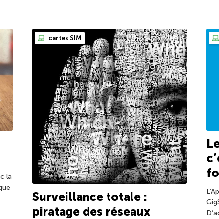
cartes SIM
Le
c’
fo
c la
 que
L’A
Surveillance totale :
Gig
piratage des réseaux
D’ac