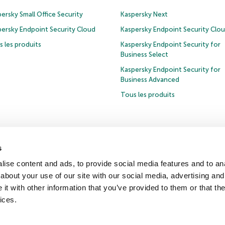
ersky Small Office Security
Kaspersky Next
persky Endpoint Security Cloud
Kaspersky Endpoint Security Clo
 les produits
Kaspersky Endpoint Security for
Business Select
Kaspersky Endpoint Security for
Business Advanced
Tous les produits
s
e de confidentialité
Politique anticorruption
Contrat de licence grand public
ise content and ads, to provide social media features and to anal
about your use of our site with our social media, advertising and
t with other information that you’ve provided to them or that the
iqués de presse
ices.
ersky