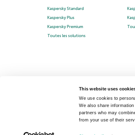
Kaspersky Standard
Kasp
Kaspersky Plus
Kas
Kaspersky Premium
Tous
Toutes les solutions
This website uses cookie
© 2026 AO Kaspersky Lab. Tous droits réservés.
Politiqu
We use cookies to personal
Contrat de licence entreprises
Cookies
We also share information 
partners who may combine i
Nous contacter
À propos
Partenaires
Blog
Commun
from your use of their serv
Securelist
Eugene Personal Blog
Encyclopédie de Kasp