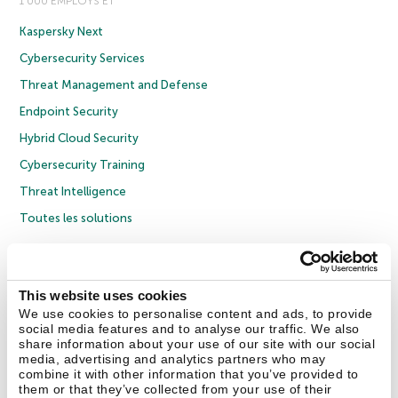
1 000 EMPLOYS ET
Kaspersky Next
Cybersecurity Services
Threat Management and Defense
Endpoint Security
Hybrid Cloud Security
Cybersecurity Training
Threat Intelligence
Toutes les solutions
© 2026 AO Kaspersky Lab. Tous droits réservés.
Politique de confidentialité
Politique anticorruption
Contrat de licence grand public
This website uses cookies
Contrat de licence entreprises
Cookies
We use cookies to personalise content and ads, to provide
social media features and to analyse our traffic. We also
share information about your use of our site with our social
Nous contacter
À propos
Partenaires
Blog
Communiqués de presse
media, advertising and analytics partners who may
combine it with other information that you’ve provided to
them or that they’ve collected from your use of their
Securelist
Eugene Personal Blog
Encyclopédie de Kaspersky