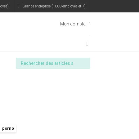
oyés)
Grande entreprise (1000 employés et +)
Mon compte
porno