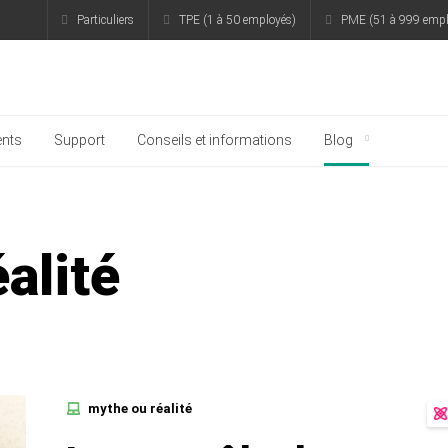
Particuliers
TPE (1 à 50 employés)
PME (51 à 999 empl
rsky
nts
Support
Conseils et informations
Blog
alité
mythe ou réalité