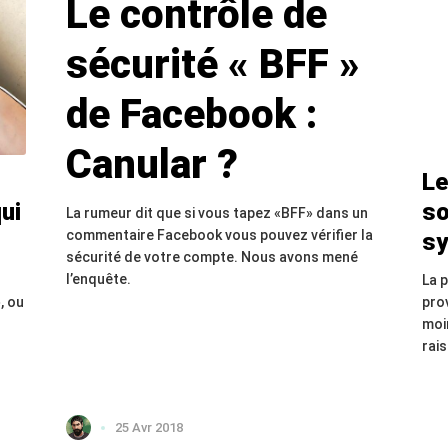
Le contrôle de
sécurité « BFF »
de Facebook :
Canular ?
Le
ui
so
La rumeur dit que si vous tapez «BFF» dans un
commentaire Facebook vous pouvez vérifier la
sy
sécurité de votre compte. Nous avons mené
l’enquête.
La 
, ou
pro
moi
rai
25 Avr 2018