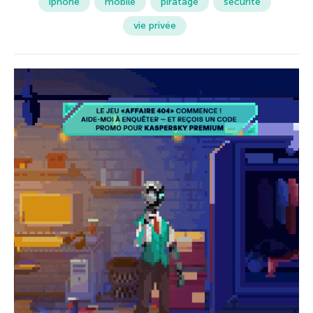
iphone
mobile
piratage
sécurité
vie privée