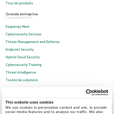
Tous les produits
Grande entreprise
1 000 EMPLOYS ET
Kaspersky Next
Cybersecurity Services
Threat Management and Defense
Endpoint Security
Hybrid Cloud Security
Cybersecurity Training
Threat Intelligence
Toutes les solutions
© 2026 AO Kaspersky Lab. Tous droits réservés.
Politique de confidentialité
Politique anticorruption
Contrat de licence grand public
This website uses cookies
Contrat de licence entreprises
Cookies
We use cookies to personalise content and ads, to provide
social media features and to analyse our traffic. We also