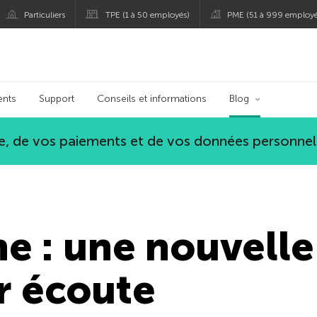
Particuliers
TPE (1 à 50 employés)
PME (51 à 999 employé
persky
ents
Support
Conseils et informations
Blog
, de vos paiements et de vos données personnel
e : une nouvell
r écoute