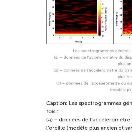
Les spectrogrammes générés lo
(a) – données de l’accéléromètre du disp
plus an
(b) – données de l’accéléromètre du disp
plus ré
(c) – données de l’accéléromètre du di
(modèle plu
Caption: Les spectrogrammes géné
fois :
(a) – données de l’accéléromètre 
l’oreille (modèle plus ancien et sa