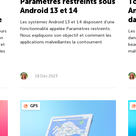
Paramètres restreints sous
To
Android 13 et 14
An
e
d
Les systèmes Android 13 et 14 disposent d’une
fonctionnalité appelée Paramètres restreints.
eurs
Les 
Nous expliquons son objectif et comment les
on
dan
applications malveillantes la contournent.
 et
bea
des
malv
18 Déc 2023
GPS