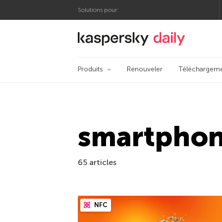
Solutions pour:
Blog officiel de Kas
Produits
Renouveler
Téléchargem
smartpho
65 articles
NFC