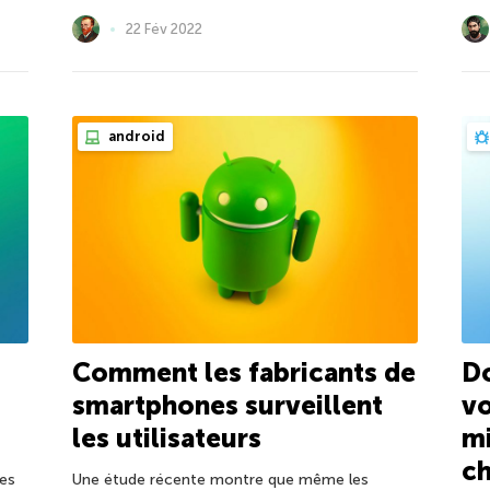
22 Fév 2022
android
Comment les fabricants de
Do
smartphones surveillent
vo
les utilisateurs
mi
c
es
Une étude récente montre que même les