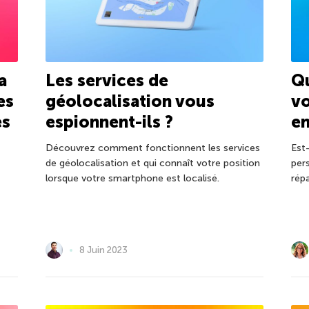
a
Les services de
Qu
es
géolocalisation vous
vo
es
espionnent-ils ?
en
Découvrez comment fonctionnent les services
Est
t
de géolocalisation et qui connaît votre position
per
lorsque votre smartphone est localisé.
rép
8 Juin 2023