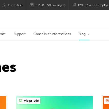
Particuliers
TPE (1 à 50 employés)
PME (51 à 999 employé
persky
ents
Support
Conseils et informations
Blog
nes
vie privée