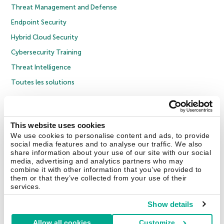
Threat Management and Defense
Endpoint Security
Hybrid Cloud Security
Cybersecurity Training
Threat Intelligence
Toutes les solutions
© 2026 AO Kaspersky Lab. Tous droits réservés.
Politique de confidentialité
Politique anticorruption
Contrat de licence grand public
This website uses cookies
Contrat de licence entreprises
Cookies
We use cookies to personalise content and ads, to provide
social media features and to analyse our traffic. We also
share information about your use of our site with our social
Nous contacter
À propos
Partenaires
Blog
Communiqués de presse
media, advertising and analytics partners who may
combine it with other information that you’ve provided to
them or that they’ve collected from your use of their
Securelist
Eugene Personal Blog
Encyclopédie de Kaspersky
services.
Show details
Allow all cookies
Customize