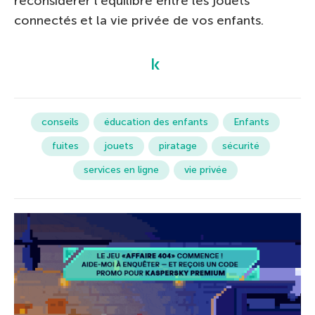
reconsidérer l’équilibre entre les jouets
connectés et la vie privée de vos enfants.
conseils
éducation des enfants
Enfants
fuites
jouets
piratage
sécurité
services en ligne
vie privée