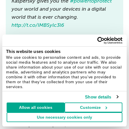
Kaspersky gives you the
#powertoprotect
your world and your devices in a digital
world that is ever changing.
http://t.co/IMBSylc3l6
— Kaspersky (@kaspersky)
November 25,
2014
This website uses cookies
We use cookies to personalise content and ads, to provide
social media features and to analyse our traffic. We also
share information about your use of our site with our social
Meilleur des mondes : et ensuite ?
media, advertising and analytics partners who may
combine it with other information that you’ve provided to
them or that they’ve collected from your use of their
Nous sommes en passe d’être les témoins de
services.
véritables changements révolutionnaires
Show details
concernant les technologies de communication
Allow all cookies
Customize
et d’information qui vont transformer notre
façon de concevoir les choses sur ce qui est du
Use necessary cookies only
domaine public ou privé, concernant les