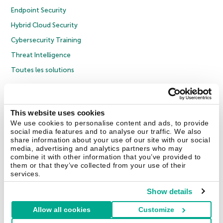
Endpoint Security
Hybrid Cloud Security
Cybersecurity Training
Threat Intelligence
Toutes les solutions
© 2026 AO Kaspersky Lab. Tous droits réservés.
Politique de confidentialité
Politique anticorruption
Contrat de licence grand public
This website uses cookies
Contrat de licence entreprises
Cookies
We use cookies to personalise content and ads, to provide
social media features and to analyse our traffic. We also
share information about your use of our site with our social
Nous contacter
À propos
Partenaires
Blog
Communiqués de presse
media, advertising and analytics partners who may
combine it with other information that you’ve provided to
them or that they’ve collected from your use of their
Securelist
Eugene Personal Blog
Encyclopédie de Kaspersky
services.
Show details
Allow all cookies
Customize
France & Suisse