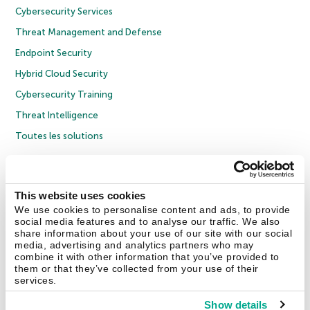
Cybersecurity Services
Threat Management and Defense
Endpoint Security
Hybrid Cloud Security
Cybersecurity Training
Threat Intelligence
Toutes les solutions
© 2026 AO Kaspersky Lab. Tous droits réservés.
Politique de confidentialité
Politique anticorruption
Contrat de licence grand public
This website uses cookies
Contrat de licence entreprises
Cookies
We use cookies to personalise content and ads, to provide
social media features and to analyse our traffic. We also
share information about your use of our site with our social
Nous contacter
À propos
Partenaires
Blog
Communiqués de presse
media, advertising and analytics partners who may
combine it with other information that you’ve provided to
them or that they’ve collected from your use of their
Securelist
Eugene Personal Blog
Encyclopédie de Kaspersky
services.
Show details