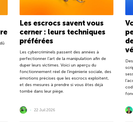
Les escrocs savent vous
V
vre
cerner : leurs techniques
pe
préférées
de
 dû
vé
Les cybercriminels passent des années à
perfectionner l’art de la manipulation afin de
Des
duper leurs victimes. Voici un aperçu du
scr
fonctionnement réel de l’ingénierie sociale, des
ses
émotions précises que les escrocs exploitent,
l’a
et des mesures à prendre si vous êtes déjà
cod
tombé dans leur piège.
fon
22 Juil 2026