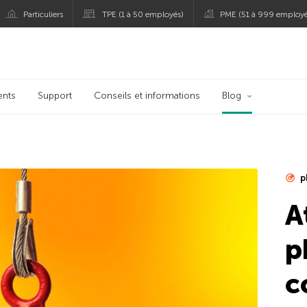
Particuliers
TPE (1 à 50 employés)
PME (51 à 999 employé
spersky
ents
Support
Conseils et informations
Blog
p
A
p
c