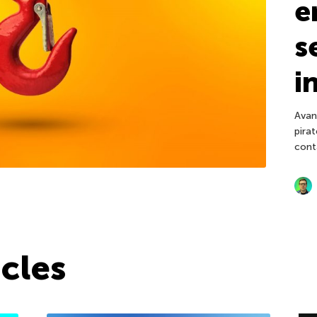
e
s
i
Avan
pira
cont
icles