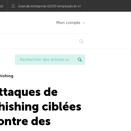
s)
Grande entreprise (1000 employés et +)
Mon compte
hishing
ttaques de
hishing ciblées
ontre des