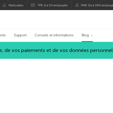
Particuliers
TPE (1 à 50 employés)
PME (51 à 999 employé
persky
ents
Support
Conseils et informations
Blog
, de vos paiements et de vos données personnel