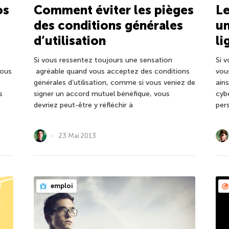
os
Comment éviter les pièges
Le
des conditions générales
un
d’utilisation
li
t
Si vous ressentez toujours une sensation
Si 
nous
agréable quand vous acceptez des conditions
vou
générales d’utilisation, comme si vous veniez de
ains
s
signer un accord mutuel bénéfique, vous
cyb
devriez peut-être y réfléchir à
per
23 Mai 2013
emploi