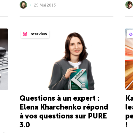
29 Mai 2013
interview
Questions à un expert :
Ka
Elena Kharchenko répond
le
à vos questions sur PURE
p
3.0
!