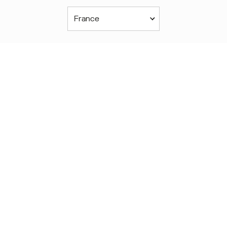
France
Continent américain
América Latina
Brasil
United States
Canada - English
Canada - Français
Afrique
Afrique Francophone
Maroc