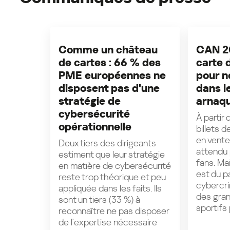
Comme un château
CAN 20
de cartes : 66 % des
carte 
PME européennes ne
pour n
disposent pas d'une
dans l
stratégie de
arnaqu
cybersécurité
À partir
opérationnelle
billets 
en vent
Deux tiers des dirigeants
attendu 
estiment que leur stratégie
fans. Ma
en matière de cybersécurité
est du pa
reste trop théorique et peu
cybercrim
appliquée dans les faits. Ils
des gra
sont un tiers (33 %) à
sportifs p
reconnaître ne pas disposer
de l'expertise nécessaire