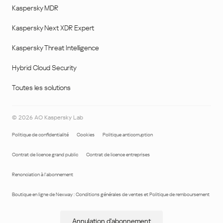
Kaspersky MDR
Kaspersky Next XDR Expert
Kaspersky Threat Intelligence
Hybrid Cloud Security
Toutes les solutions
©
2026
AO Kaspersky Lab
Politique de confidentialité
Cookies
Politique anticorruption
Contrat de licence grand public
Contrat de licence entreprises
Renonciation à l'abonnement
Boutique en ligne de Nexway : Conditions générales de ventes et Politique de remboursement
Annulation d'abonnement