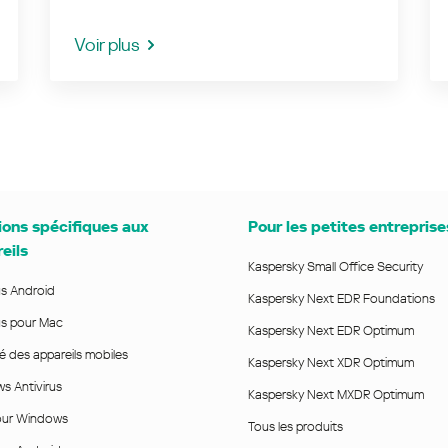
Voir plus
ions spécifiques aux
Pour les petites entreprise
eils
Kaspersky Small Office Security
us Android
Kaspersky Next EDR Foundations
us pour Mac
Kaspersky Next EDR Optimum
é des appareils mobiles
Kaspersky Next XDR Optimum
s Antivirus
Kaspersky Next MXDR Optimum
ur Windows
Tous les produits