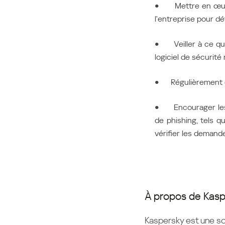
● Mettre en œuvre
l'entreprise pour dé
● Veiller à ce que
logiciel de sécurité
● Régulièrement or
● Encourager les e
de phishing, tels 
vérifier les deman
À propos de Kas
Kaspersky est une so