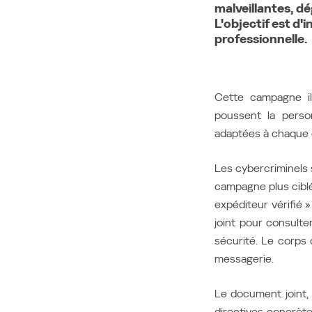
malveillantes, d
L'objectif est d'
Middle East (English)
professionnelle.
الشرق الأوسط (Arabic)
Cette campagne il
poussent la person
adaptées à chaque d
Les cybercriminels
campagne plus ciblé
expéditeur vérifié »
joint pour consulte
sécurité. Le corps
messagerie.
Le document joint,
directives concrète