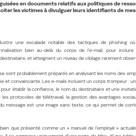
éguisées en documents relatifs aux politiques de ress
Україна (Ukraine)
inciter les victimes à divulguer leurs identifiants de me
lustre une escalade notable des tactiques de phishing où 
nalisation bien au-delà du corps de l'e-mail, pour inclure
estinataire, et atteignent un niveau de ciblage rarement obser
 se sont probablement préparés en analysant les noms des empl
e et convaincante. Les e-mails incluent un corps trompeur : u
 pour établir la confiance, le nom du destinataire et une invitatio
r les protocoles de télétravail, la gestion des avantages soci
 du message est une image sans texte, ce qui permet de contou
 bien que présenté comme un « manuel de l'employé » actuali
s. Il se compose uniquement d'une page de titre, d'une table