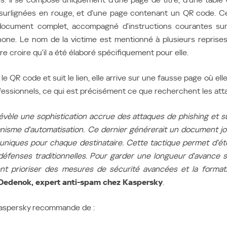
 surlignées en rouge, et d'une page contenant un QR code. C
ocument complet, accompagné d'instructions courantes sur
hone. Le nom de la victime est mentionné à plusieurs reprise
ire croire qu'il a été élaboré spécifiquement pour elle.
 le QR code et suit le lien, elle arrive sur une fausse page où elle
ofessionnels, ce qui est précisément ce que recherchent les att
vèle une sophistication accrue des attaques de phishing et 
isme d'automatisation. Ce dernier générerait un document jo
niques pour chaque destinataire. Cette tactique permet d'éte
éfenses traditionnelles. Pour garder une longueur d'avance s
ent prioriser des mesures de sécurité avancées et la form
edenok, expert anti-spam chez Kaspersky
.
Kaspersky recommande de :