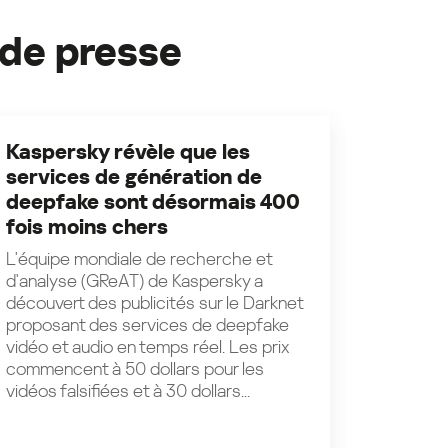
de presse
Kaspersky révèle que les
Kaspe
services de génération de
contr
deepfake sont désormais 400
sur Wh
fois moins chers
des c
systè
L'équipe mondiale de recherche et
d'analyse (GReAT) de Kaspersky a
Kaspers
découvert des publicités sur le Darknet
campagn
proposant des services de deepfake
utilisat
vidéo et audio en temps réel. Les prix
système
commencent à 50 dollars pour les
L’opérat
vidéos falsifiées et à 30 dollars...
victimes
vote su
autres...