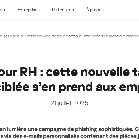
ers
Entreprises
Partenaires
À propos
pe de l'Ouest
Europe de l'Est
e & Luxembourg
Česká republika
ises à jour RH : cette nouvelle tactique d'attaque ultra ciblée s’en prend aux employ
k
Magyarország
land & Schweiz
Polska
România
Srbija
our RH : cette nouvelle 
Svizzera
Türkiye
nd
ciblée s’en prend aux e
Ελλάδα (Greece)
България (Bulgaria)
ich
Қазақстан - Русский (Kazakhstan -
21 juillet 2025
Russian)
Қазақстан - Қазақша (Kazakhstan -
Kazakh)
 en lumière une campagne de phishing sophistiquée. 
Россия и Белару́сь (Russia &
Kingdom
és via des e-mails personnalisés contenant des pièces 
Belarus)