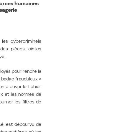
ources humaines.
Pour tous les autres
ssagerie
pays
Site international
les cybercriminels
 des pièces jointes
vé.
oyés pour rendre la
n badge frauduleux «
n à ouvrir le fichier
aux et les normes de
rner les filtres de
sé, est dépourvu de
 des matières où les