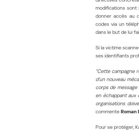
modifications sont
donner accès au d
codes via un télép
dans le but de lui fa
Si la victime scanne
ses identifiants pr
"Cette campagne ré
d'un nouveau mécan
corps de message u
en échappant aux d
organisations doiv
commente
Roman D
Pour se protéger, 