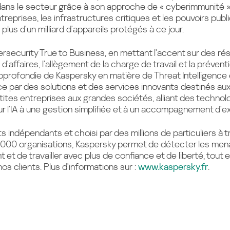
 dans le secteur grâce à son approche de « cyberimmunité 
entreprises, les infrastructures critiques et les pouvoirs publ
us d'un milliard d'appareils protégés à ce jour.
rsecurity True to Business, en mettant l'accent sur des rés
 d'affaires, l'allègement de la charge de travail et la préve
approfondie de Kaspersky en matière de Threat Intelligence 
e par des solutions et des services innovants destinés aux
etites entreprises aux grandes sociétés, alliant des techno
 l'IA à une gestion simplifiée et à un accompagnement d'e
 indépendants et choisi par des millions de particuliers à t
000 organisations, Kaspersky permet de détecter les mena
t et de travailler avec plus de confiance et de liberté, tout
os clients. Plus d'informations sur :
www.kaspersky.fr
.