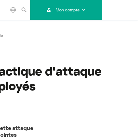
Mon compte
Asie et Pacifique
Australia
és
India
Indonesia (Bahasa)
Malaysia - English
Malaysia - Bahasa Melayu
tactique d'attaque
New Zealand
Việt Nam
mployés
ไทย (Thailand)
한국 (Korea)
中国 (China)
香港特別行政區 (Hong Kong SAR)
台灣 (Taiwan)
Cette attaque
日本語 (Japan)
jointes